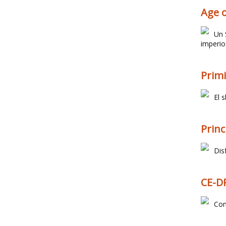
Age 
Un 
imperio
Primi
El 
Princ
Dis
CE-DP
Con