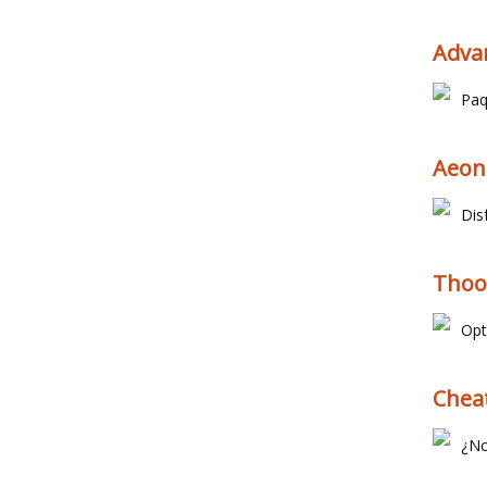
Advan
Paq
Aeon 
Dis
Thoos
Opt
Cheat
¿No