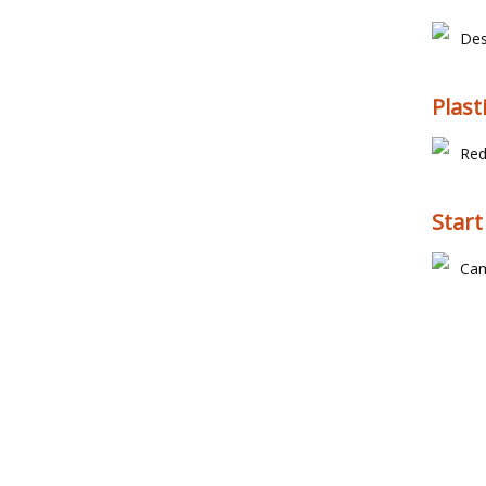
Des
Plast
Red
Start
Cam