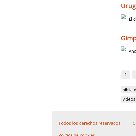
Urug
El 
Gimp 
Aho
1
biblia
videos
Todos los derechos reservados
C
Política de cookies