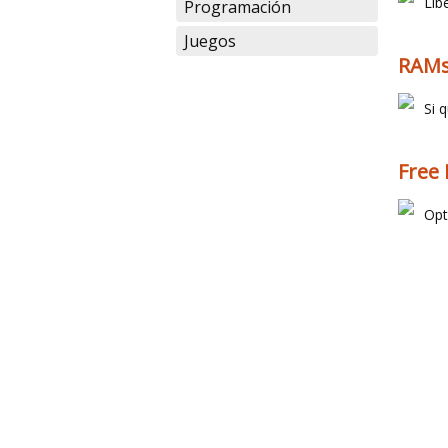
Lib
Programación
Juegos
RAMs
Si 
Free 
Opt