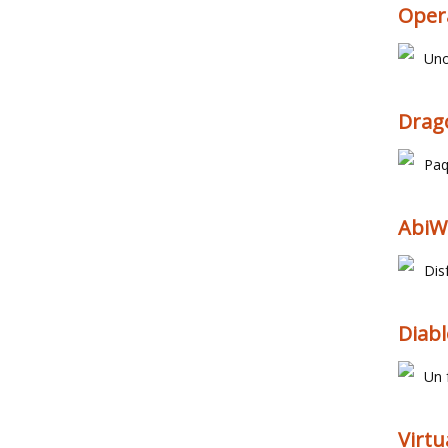
Oper
Uno
Drago
Paq
AbiWo
Dis
Diabl
Un 
Virtu