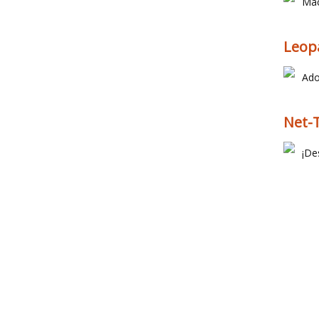
Mac
Leop
Ado
Net-
¡De