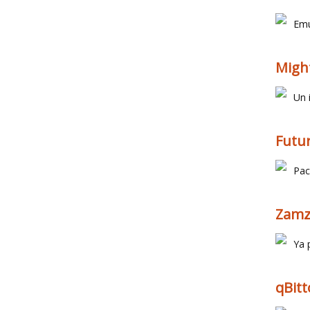
Emu
Migh
Un 
Futu
Pac
Zam
Ya 
qBitt