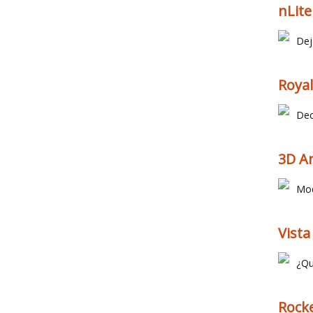
nLite
Dej
Royal
Dec
3D A
Mod
Vista
¿Qu
Rocke