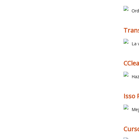
Ord
Trans
La 
CClea
Haz
Isso 
Mej
Curso