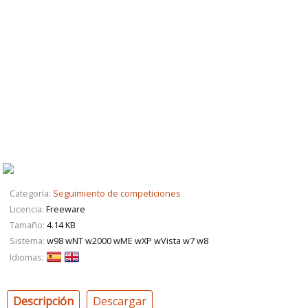
Categoría:
Seguimiento de competiciones
Licencia:
Freeware
Tamaño:
4.14 KB
Sistema:
w98 wNT w2000 wME wXP wVista w7 w8
Idiomas:
Descripción
Descargar